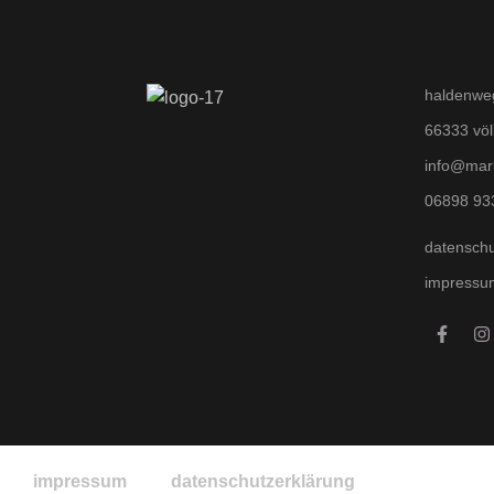
haldenwe
66333 völ
info@mar
06898 93
datenschu
impressu
impressum
datenschutzerklärung