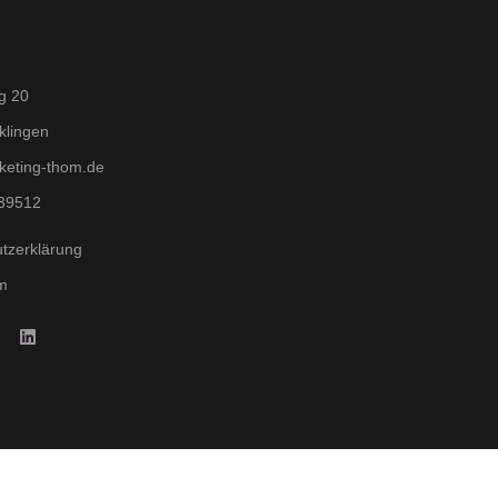
g 20
klingen
keting-thom.de
39512
tzerklärung
m