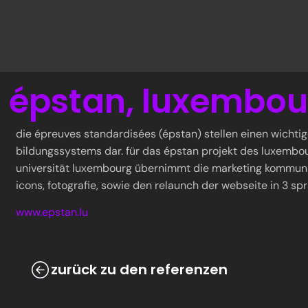
épstan, luxembou
die épreuves standardisées (épstan) stellen einen wichti
bildungssystems dar. für das épstan projekt des luxembour
universität luxembourg übernimmt die marketing kommunik
icons, fotografie, sowie den relaunch der webseite in 3 sp
www.epstan.lu
zurück zu den referenzen