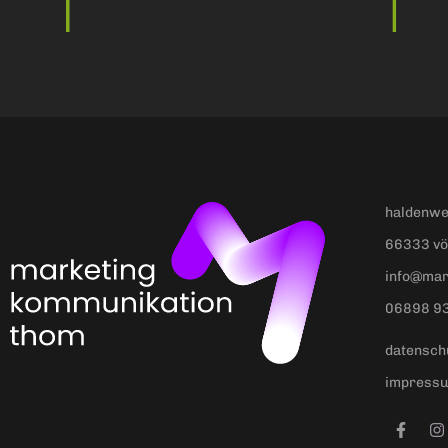
haldenwe
66333 vö
info@mar
06898 9
datensch
impress