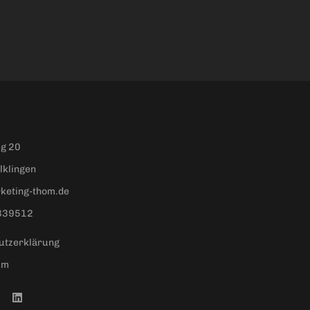
g 20
lklingen
keting-thom.de
339512
utzerklärung
um